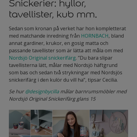
Snickerier: hyllor,
tavellister, kub mm.
Sedan som kronan på verket har hon kompletterat
med matchande inredning från
HORNBACH
, bland
annat gardiner, krukor, en gosig matta och
passande tavellister som är lätta att måla om med
Nordsjö Original snickerifärg
. ”Du bara slipar
tavellisterna lätt, målar med Nordsjö häftgrund
som bas och sedan två strykningar med Nordsjös
snickerifärg i den kulör du vill ha”, tipsar Cecilia.
Se hur
@designbycilla
målar barnrumsmöbler med
Nordsjö Original Snickerifärg glans 15