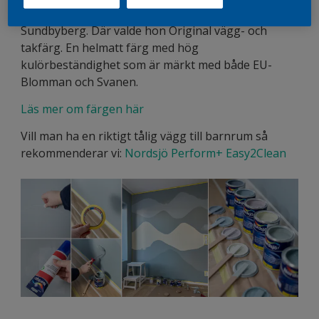
färgkollektion 2024
och åkte sedan till HORNBACH i
Sundbyberg. Där valde hon Original vägg- och
takfärg. En helmatt färg med hög
kulörbeständighet som är märkt med både EU-
Blomman och Svanen.
Läs mer om färgen här
Vill man ha en riktigt tålig vägg till barnrum så
rekommenderar vi:
Nordsjö Perform+ Easy2Clean