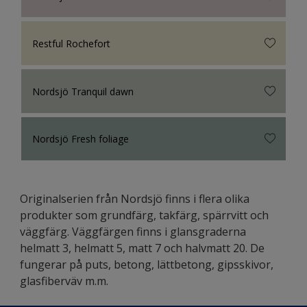
Restful Rochefort
Nordsjö Tranquil dawn
Nordsjö Fresh foliage
Originalserien från Nordsjö finns i flera olika
produkter som grundfärg, takfärg, spärrvitt och
väggfärg. Väggfärgen finns i glansgraderna
helmatt 3, helmatt 5, matt 7 och halvmatt 20. De
fungerar på puts, betong, lättbetong, gipsskivor,
glasfiberväv m.m.