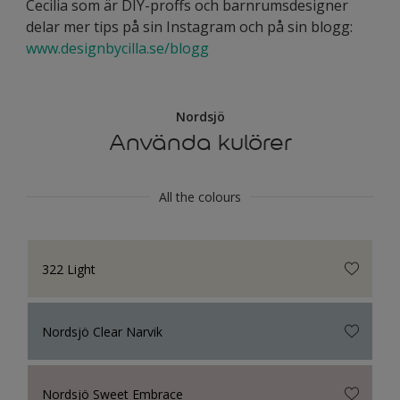
Cecilia som är DIY-proffs och barnrumsdesigner
delar mer tips på sin Instagram och på sin blogg:
www.designbycilla.se/blogg
Nordsjö
Använda kulörer
All the colours
322 Light
Nordsjö Clear Narvik
Nordsjö Sweet Embrace