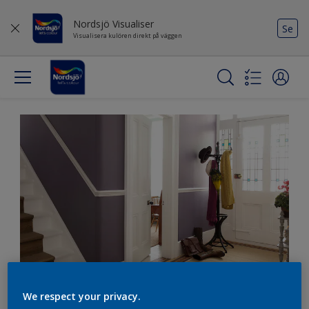
Nordsjö Visualiser
Se
Visualisera kulören direkt på väggen
Liva upp hallen med
We respect your privacy.