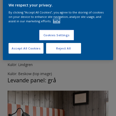
We respect your privacy.
By clicking “Accept All Cookies”, you agree to the storing of cookies
on your device to enhance site navigation, analyze site usage, and
assist in our marketing efforts.
Info
Levande betsad mørk panel
Cookies Settings
Att framhäva träets naturliga struktur genom att färgsätta
Accept All Cookies
Reject All
både ny och gammal gulnad panel, ger interiören en ny
dimension och det vackra mönstret i träet framhävs.
Kulör: Lindgren
Kulör: Beskow (top image)
Levande panel: grå