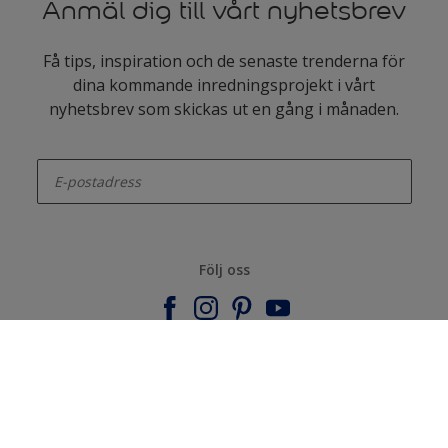
Anmäl dig till vårt nyhetsbrev
Få tips, inspiration och de senaste trenderna för
dina kommande inredningsprojekt i vårt
nyhetsbrev som skickas ut en gång i månaden.
enter-your-email
Följ oss
Nordsjö
Om Nordsjö