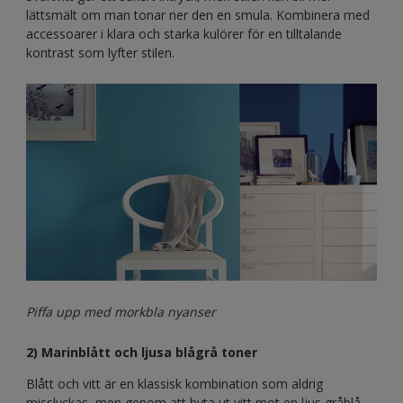
lättsmält om man tonar ner den en smula. Kombinera med
accessoarer i klara och starka kulörer för en tilltalande
kontrast som lyfter stilen.
Piffa upp med morkbla nyanser
2) Marinblått och ljusa blågrå toner
Blått och vitt är en klassisk kombination som aldrig
misslyckas, men genom att byta ut vitt mot en ljus gråblå