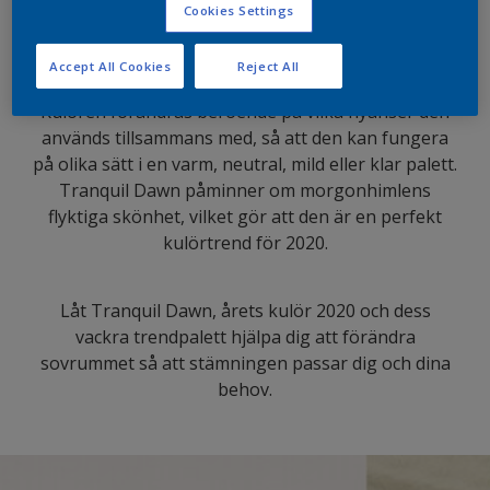
Cookies Settings
den sinnesstämning som vi ser som en tydlig trend
2020.
Accept All Cookies
Reject All
Kulören förändras beroende på vilka nyanser den
används tillsammans med, så att den kan fungera
på olika sätt i en varm, neutral, mild eller klar palett.
Tranquil Dawn påminner om morgonhimlens
flyktiga skönhet, vilket gör att den är en perfekt
kulörtrend för 2020.
Låt Tranquil Dawn, årets kulör 2020 och dess
vackra trendpalett hjälpa dig att förändra
sovrummet så att stämningen passar dig och dina
behov.