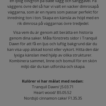
en lyxig olivgrön på både vägg och sänggavel. På
väggens övre del så har vi valt en vacker dimrosapå
väggarna, som är en nyans som passar perfekt för
inredning ton i ton. Skapa en känsla av höjd med en
rik dimrosa på väggarnas övre tredjedel.
Visa vem du är genom att berätta en historia
genom dina saker. Måla fönstrets sidor i Tranquil
Dawn för att få en ljus och luftig bakgrund där du
kan visa upp älskad konst eller vykort. Hitta den där
lyxiga känslan med hjälp av olika strukturer.
Kombinera sammet, linne och bomull för en skön
miljö där du kan utforska och skapa.
Kulörer vi har målat med nedan: ​
Tranquil Dawn/ J5.03.71
Heart wood/ B5.05.52
Nordsjö cinnamon cake/ F1.35.35