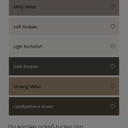
Misty Melun
Soft Roubaix
Light Rochefort
Dark Roubaix
Glowing Melun
CamillaAthena Brown
Du kanske också tycker om