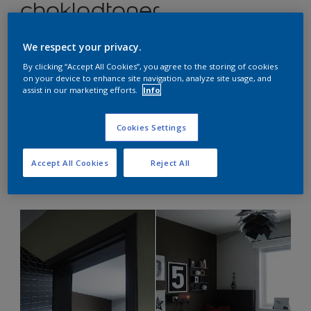
chokladtoner
We respect your privacy.
Mörka chokladnyanser är varma och inbjudande!
By clicking “Accept All Cookies”, you agree to the storing of cookies
on your device to enhance site navigation, analyze site usage, and
assist in our marketing efforts.
Info
Cookies Settings
Dekadenta chokladbruna toner – från mörkare nyanser av
kaffe och choklad till ljusare nyanser av gyllene kastanj och
Accept All Cookies
Reject All
fyllig mocka – har förmågan att förvandla vilket rum som
helst till ett praktfullt och sofistikerat rum.