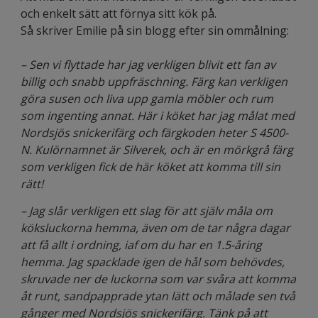
och enkelt sätt att förnya sitt kök på.
Så skriver Emilie på sin blogg efter sin ommålning:
– Sen vi flyttade har jag verkligen blivit ett fan av
billig och snabb uppfräschning. Färg kan verkligen
göra susen och liva upp gamla möbler och rum
som ingenting annat. Här i köket har jag målat med
Nordsjös snickerifärg och färgkoden heter S 4500-
N. Kulörnamnet är Silverek, och är en mörkgrå färg
som verkligen fick de här köket att komma till sin
rätt!
– Jag slår verkligen ett slag för att själv måla om
köksluckorna hemma, även om de tar några dagar
att få allt i ordning, iaf om du har en 1.5-åring
hemma. Jag spacklade igen de hål som behövdes,
skruvade ner de luckorna som var svåra att komma
åt runt, sandpapprade ytan lätt och målade sen två
gånger med Nordsjös snickerifärg. Tänk på att