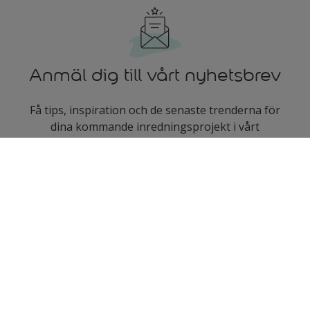
Anmäl dig till vårt nyhetsbrev
Få tips, inspiration och de senaste trenderna för
dina kommande inredningsprojekt i vårt
nyhetsbrev som skickas ut en gång i månaden.
enter-your-email
Följ oss