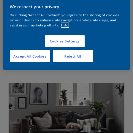
We respect your privacy.
Välkommen in i
By clicking “Accept All Cookies”, you agree to the storing of cookies
vardagsrummet
on your device to enhance site navigation, analyze site usage, and
assist in our marketing efforts.
Info
Låt oss börja i vardagsrummet där tidlösa,
sammetsmatta väggar ger utrymme för gröna
Cookies Settings
växter och vackra stilleben. Här bidrar de mörka och
matta väggarna med en sober elegans. Kulören på
Accept All Cookies
Reject All
väggen heter Misty Le Havre och väggfärgen är
Ambiance Xtramatt.