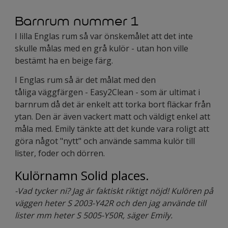
Barnrum nummer 1
I lilla Englas rum så var önskemålet att det inte
skulle målas med en grå kulör - utan hon ville
bestämt ha en beige färg.
I Englas rum så är det målat med den
tåliga väggfärgen - Easy2Clean - som är ultimat i
barnrum då det är enkelt att torka bort fläckar från
ytan. Den är även vackert matt och väldigt enkel att
måla med. Emily tänkte att det kunde vara roligt att
göra något "nytt" och använde samma kulör till
lister, foder och dörren.
Kulörnamn Solid places.
-Vad tycker ni? Jag är faktiskt riktigt nöjd! Kulören på
väggen heter S 2003-Y42R och den jag använde till
lister mm heter S 5005-Y50R, säger Emily.