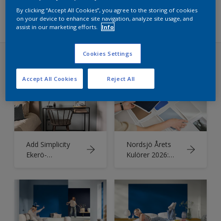
Filter
By clicking “Accept All Cookies”, you agree to the storing of cookies
on your device to enhance site navigation, analyze site usage, and
assist in our marketing efforts.
Info
Cookies Settings
Kulör och färginspiration
Accept All Cookies
Reject All
Add Simplicity
Nordsjö Årets
Ekerö-
Kulörer 2026:
kollektionen
The Rhythm of
Blues