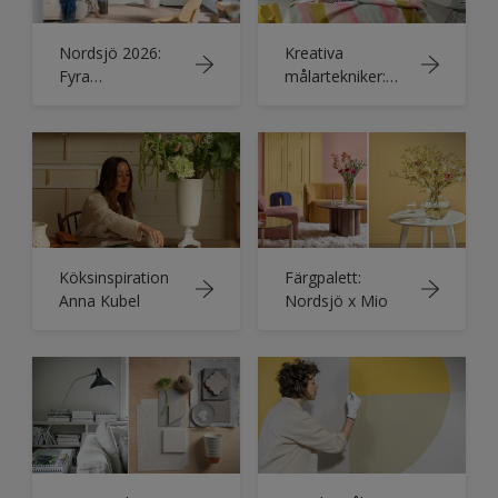
Nordsjö 2026:
Kreativa
Fyra
målartekniker:
färgscheman för
Nordsjö 2026 års
vardagsrummet
färgtrender
med indigoblå
färger
Köksinspiration
Färgpalett:
Anna Kubel
Nordsjö x Mio