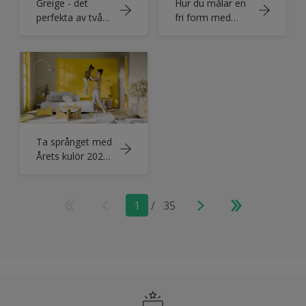
Greige - det
Hur du målar en
perfekta av två
fri form med
världar
Nordsjö Årets
kulör 2025
Ta språnget med
Årets kulör 2025,
Nordsjö True
Joy™
1
/
35