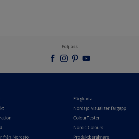
Följ oss
r
Färgkarta
kt
Nordsjö Visualizer färgapp
ration
ColourTester
d
Nordic Colours
ör från Nordsjö
Produktberäknare