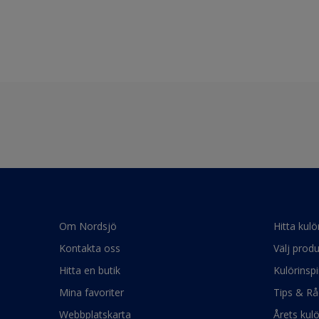
Om Nordsjö
Hitta kulö
Kontakta oss
Välj produ
Hitta en butik
Kulörinspi
Mina favoriter
Tips & Rå
Webbplatskarta
Årets kul