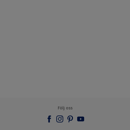
Följ oss