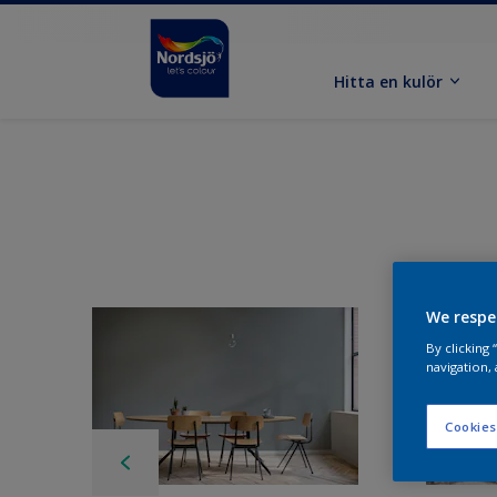
Hitta en kulör
We respe
By clicking
navigation, 
Cookies