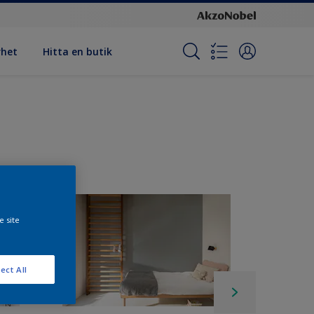
rhet
Hitta en butik
e site
ect All