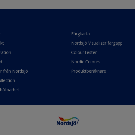
r
Färgkarta
kt
Nordsjö Visualizer färgapp
ration
ColourTester
d
Nordic Colours
ör från Nordsjö
Produktberäknare
llection
hållbarhet