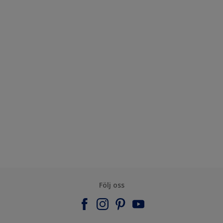
Följ oss