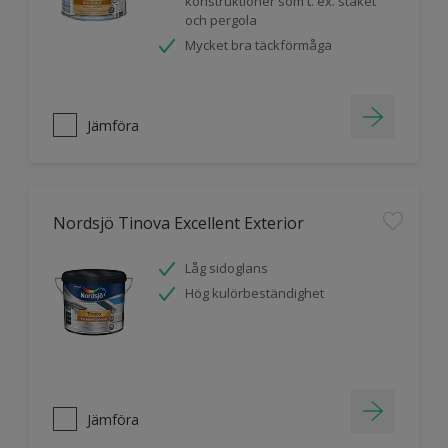
konstruktioner som t. ex. staket
och pergola
Mycket bra täckförmåga
Jämföra
Nordsjö Tinova Excellent Exterior
Låg sidoglans
Hög kulörbeständighet
Jämföra