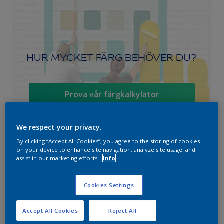
HUR MYCKET FÄRG BEHÖVER DU?
Prova vår färgkalkylator
We respect your privacy.
By clicking “Accept All Cookies”, you agree to the storing of cookies
Ambiance Superfinish Satin snickerifärg
on your device to enhance site navigation, analyze site usage, and
assist in our marketing efforts.
Info
Hög kulörbeständighet
Tvättbar
Cookies Settings
Halvblank
Accept All Cookies
Reject All