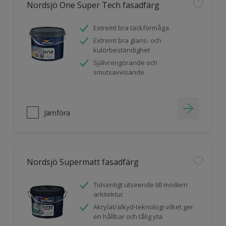
Nordsjö One Super Tech fasadfärg
Extremt bra täckförmåga
Extremt bra glans- och
kulörbeständighet
Självrengörande och
smutsavvisande
Jämföra
Nordsjö Supermatt fasadfärg
Tidsenligt utseende till modern
arkitektur
Akrylat/alkyd-teknologi vilket ger
en hållbar och tålig yta