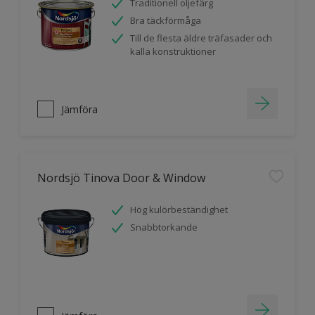
Traditionell oljefärg
Bra täckförmåga
Till de flesta äldre träfasader och
kalla konstruktioner
Jämföra
Nordsjö Tinova Door & Window
Hög kulörbeständighet
Snabbtorkande