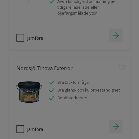
Även lämplig vid ommålning av
tidigare laserade eller
oljefärgsmålade ytor
Jämföra
Nordsjö Tinova Exterior
Bra täckförmåga
Bra glans- och kulörbeständighet
Snabbtorkande
Jämföra