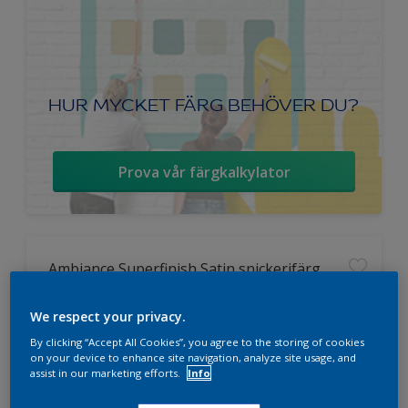
HUR MYCKET FÄRG BEHÖVER DU?
Prova vår färgkalkylator
Ambiance Superfinish Satin snickerifärg
Hög kulörbeständighet
We respect your privacy.
Tvättbar
By clicking “Accept All Cookies”, you agree to the storing of cookies
Halvblank
on your device to enhance site navigation, analyze site usage, and
assist in our marketing efforts.
Info