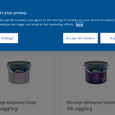
ct your privacy.
a produkterna för ditt projekt
 “Accept All Cookies”, you agree to the storing of cookies on your device to enhanc
analyze site usage, and assist in our marketing efforts.
Info
t hittade
 Settings
Accept All Cookies
Rej
sjö Ambiance Deep
Nordsjö Ambiance Smoo
 väggfärg
Silk väggfärg