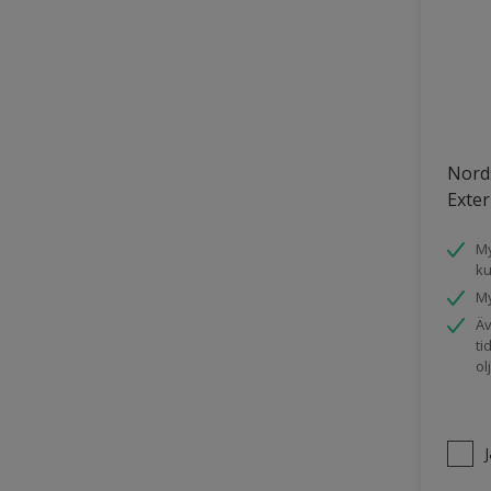
Nord
Exter
My
ku
My
Äv
ti
ol