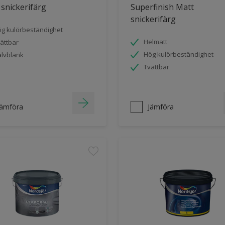
 snickerifärg
Superfinish Matt
snickerifärg
g kulörbeständighet
Helmatt
ättbar
Hög kulörbeständighet
lvblank
Tvättbar
Jämföra
Jämföra