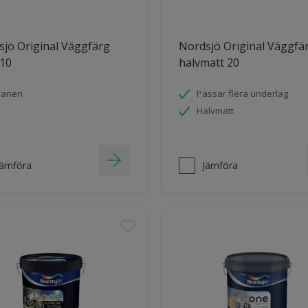
jö Original Väggfärg
Nordsjö Original Väggfä
 10
halvmatt 20
vanen
Passar flera underlag
Halvmatt
Jämföra
Jämföra