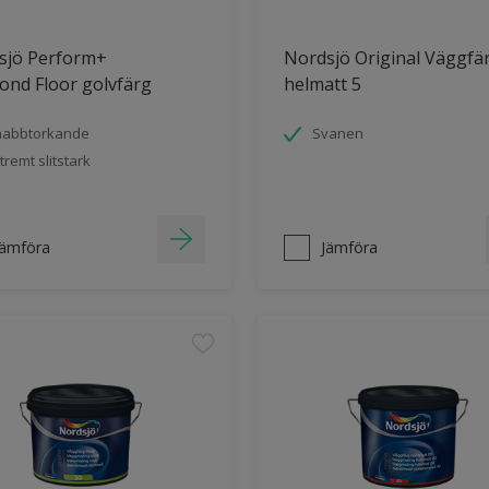
sjö Perform+
Nordsjö Original Väggfä
ond Floor golvfärg
helmatt 5
nabbtorkande
Svanen
tremt slitstark
Jämföra
Jämföra