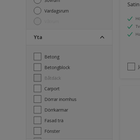
Sovrum
Satin
Vardagsrum
Hö
Våtrum
Tv
Ha
Yta
Betong
Betongblock
Båtdäck
Carport
Dörrar inomhus
Dörrkarmar
Fasad trä
Fönster