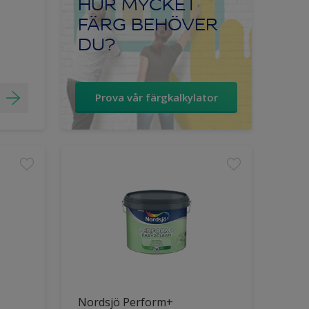
HUR MYCKET
FÄRG BEHÖVER
DU?
Prova vår färgkalkylator
Nordsjö Perform+