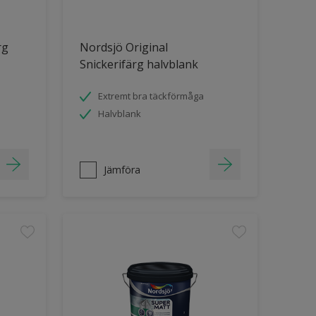
rg
Nordsjö Original
Snickerifärg halvblank
Extremt bra täckförmåga
Halvblank
Jämföra