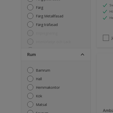
S
Färg
Hö
Färg Metallfasad
He
Färg träfasad
Impregnering
Interiörlasyr och Lack
Kulörkarta
Rum
Lasyr och Olja Trä
Lim
Barnrum
Primer
Hall
Rengöring
Hemmakontor
Kök
Matsal
Ambi