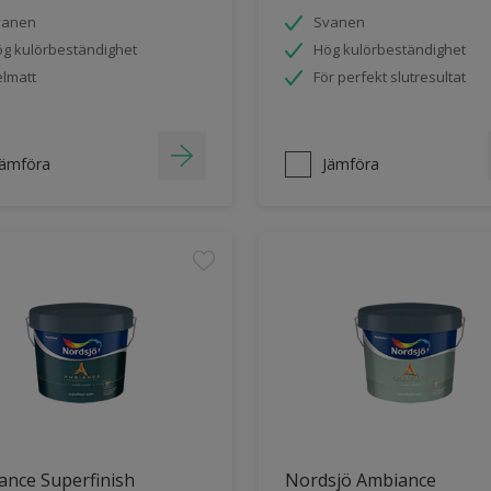
vanen
Svanen
g kulörbeständighet
Hög kulörbeständighet
lmatt
För perfekt slutresultat
Jämföra
Jämföra
ance Superfinish
Nordsjö Ambiance