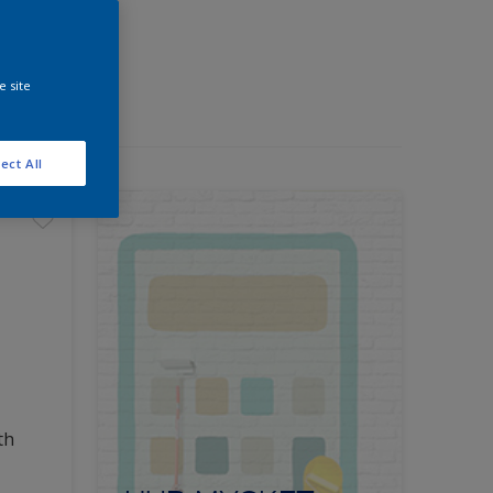
e site
ect All
th