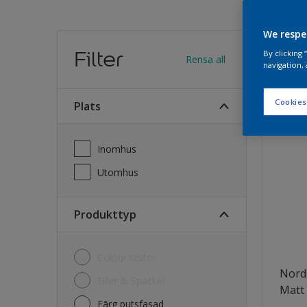
We respe
Hitt
Filter
By clicking
Rensa all
navigation, 
26
Produk
Cookies
Plats
Inomhus
Utomhus
Produkttyp
Colour tester
Nord
Filler & Spackel
Matt
Fãrg putsfasad