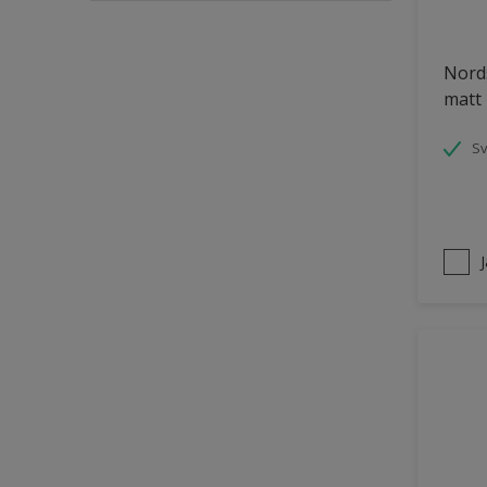
Puts och betong
Nords
Räcken
matt
Skåp
Småmöbler
S
Snickeri, list och trädetaljer
Staket
Tak inomhus
Tapet
Tegel
Terrass
Trappa
Trä
Trä panel