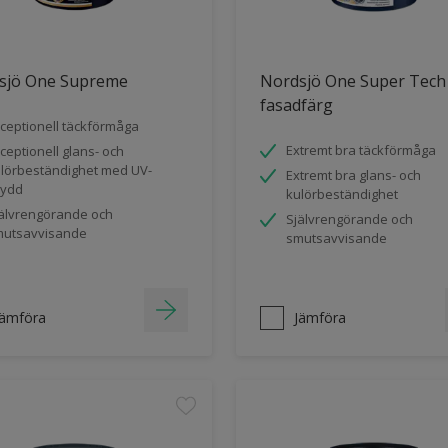
sjö One Supreme
Nordsjö One Super Tech
fasadfärg
ceptionell täckförmåga
Extremt bra täckförmåga
ceptionell glans- och
lörbeständighet med UV-
Extremt bra glans- och
kydd
kulörbeständighet
älvrengörande och
Självrengörande och
utsavvisande
smutsavvisande
Jämföra
Jämföra