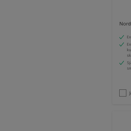
Trädgårdsskjul
Träpanel inomhus
Nord
UPVC Plast
Ex
Utemöbler
Ex
Vägg inomhus
ku
s
Ytterdörr
Sj
Övriga inomhusytor
sm