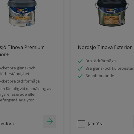
sjö Tinova Premium
Nordsjö Tinova Exterior
ior+
Bra täckförmåga
cket bra glans- och
Bra glans- och kulörbestä
lörbeständighet
Snabbtorkande
cket bra täckförmåga
en lämplig vid ommålning av
digare laserade eller
jefärgsmålade ytor
Jämföra
Jämföra