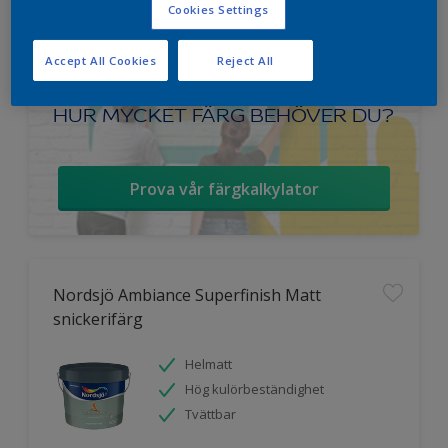
Cookies Settings
Accept All Cookies
Reject All
HUR MYCKET FÄRG BEHÖVER DU?
Prova vår färgkalkylator
Nordsjö Ambiance Superfinish Matt
snickerifärg
Helmatt
Hög kulörbeständighet
Tvättbar