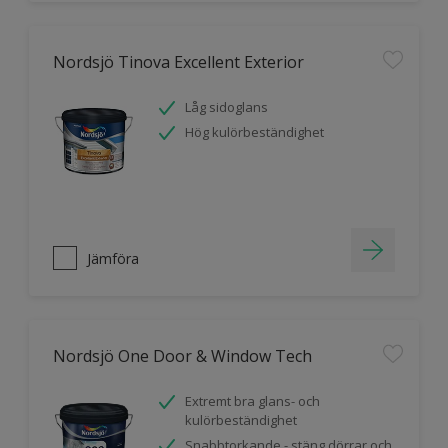
Nordsjö Tinova Excellent Exterior
Låg sidoglans
Hög kulörbeständighet
Jämföra
Nordsjö One Door & Window Tech
Extremt bra glans- och
kulörbeständighet
Snabbtorkande - stäng dörrar och