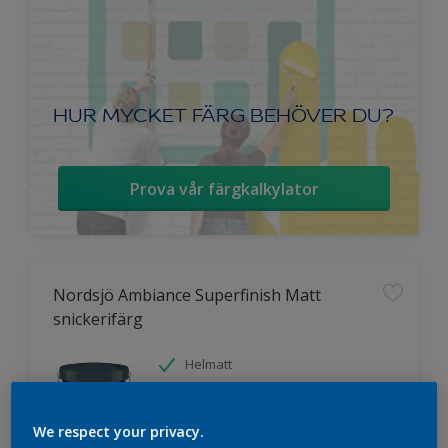
HUR MYCKET FÄRG BEHÖVER DU?
Prova vår färgkalkylator
Nordsjö Ambiance Superfinish Matt
snickerifärg
Helmatt
Hög kulörbeständighet
Tvättbar
We respect your privacy.