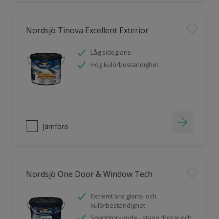
Nordsjö Tinova Excellent Exterior
Låg sidoglans
Hög kulörbeständighet
Jämföra
Nordsjö One Door & Window Tech
Extremt bra glans- och
kulörbeständighet
Snabbtorkande - stäng dörrar och