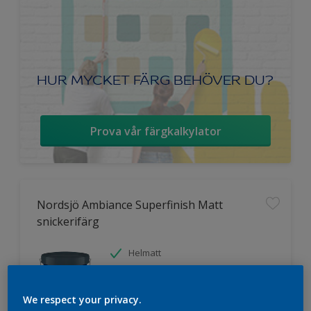
HUR MYCKET FÄRG BEHÖVER DU?
Prova vår färgkalkylator
Nordsjö Ambiance Superfinish Matt
snickerifärg
Helmatt
Hög kulörbeständighet
Tvättbar
We respect your privacy.