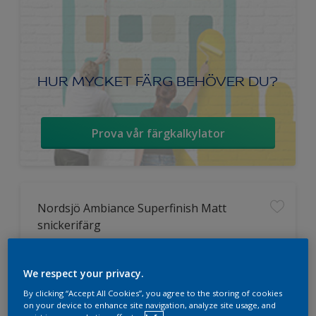
HUR MYCKET FÄRG BEHÖVER DU?
Prova vår färgkalkylator
Nordsjö Ambiance Superfinish Matt
snickerifärg
Helmatt
We respect your privacy.
Hög kulörbeständighet
Tvättbar
By clicking “Accept All Cookies”, you agree to the storing of cookies
on your device to enhance site navigation, analyze site usage, and