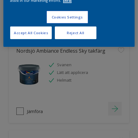
assist in our marketing efforts.
Info
Cookies Settings
Jämföra
Accept All Cookies
Reject All
Nordsjö Ambiance Endless Sky takfärg
Svanen
Lätt att applicera
Helmatt
Jämföra