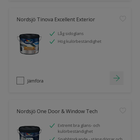
Nordsjö Tinova Excellent Exterior
Låg sidoglans
Hög kulörbeständighet
Jämföra
Nordsjö One Door & Window Tech
Extremt bra glans- och
kulörbeständighet
Snabbtorkande - stäng dörrar och