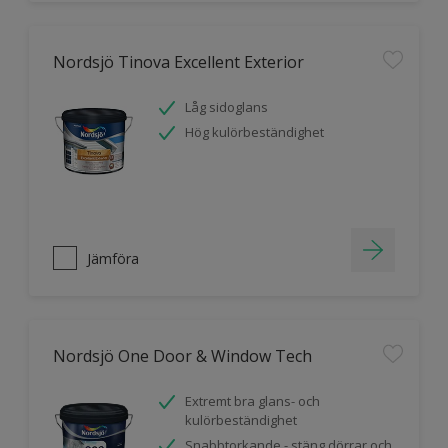
Nordsjö Tinova Excellent Exterior
Låg sidoglans
Hög kulörbeständighet
Jämföra
Nordsjö One Door & Window Tech
Extremt bra glans- och
kulörbeständighet
Snabbtorkande - stäng dörrar och