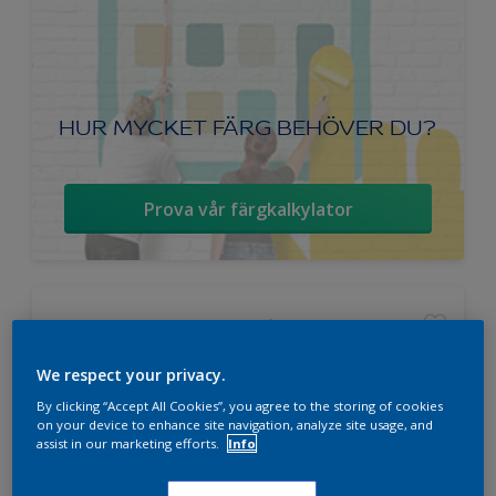
HUR MYCKET FÄRG BEHÖVER DU?
Prova vår färgkalkylator
Nordsjö Ambiance Superfinish Matt
snickerifärg
We respect your privacy.
Helmatt
By clicking “Accept All Cookies”, you agree to the storing of cookies
on your device to enhance site navigation, analyze site usage, and
Hög kulörbeständighet
assist in our marketing efforts.
Info
Tvättbar