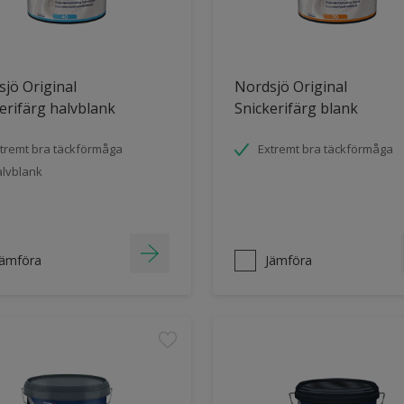
jö Original
Nordsjö Original
erifärg halvblank
Snickerifärg blank
tremt bra täckförmåga
Extremt bra täckförmåga
lvblank
Jämföra
Jämföra