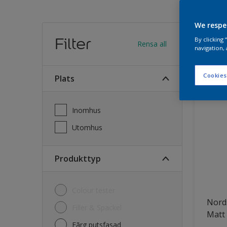
We respe
Hitt
Filter
By clicking
Rensa all
navigation, 
31
Produk
Cookies
Plats
Inomhus
Utomhus
Produkttyp
Colour tester
Nord
Filler & Spackel
Matt
Fãrg putsfasad