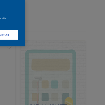
e site
ect All