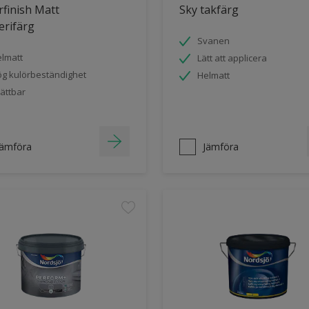
finish Matt
Sky takfärg
erifärg
Svanen
lmatt
Lätt att applicera
g kulörbeständighet
Helmatt
ättbar
Jämföra
Jämföra