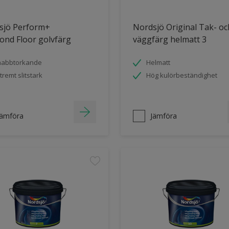
sjö Perform+
Nordsjö Original Tak- oc
ond Floor golvfärg
väggfärg helmatt 3
nabbtorkande
Helmatt
tremt slitstark
Hög kulörbeständighet
Jämföra
Jämföra