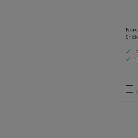
Nords
Snick
Ex
Ha