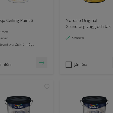
jö Ceiling Paint 3
Nordsjö Original
Grundfärg vägg och tak
lmatt
Svanen
vanen
tremt bra täckförmåga
Jämföra
Jämföra