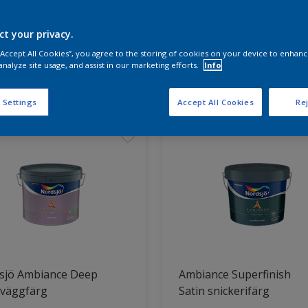
ct your privacy.
a produkterna för ditt projekt
 “Accept All Cookies”, you agree to the storing of cookies on your device to enhanc
analyze site usage, and assist in our marketing efforts.
Info
t hittade
 Settings
Accept All Cookies
Rej
sjö Ambiance Deep
Ambiance Superfinish
 väggfärg
Satin snickerifärg