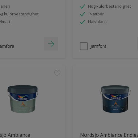
vanen
Hög kulörbeständighet
g kulörbeständighet
Tvättbar
lmatt
Halvblank
Jämföra
Jämföra
sjö Ambiance
Nordsjö Ambiance Endle