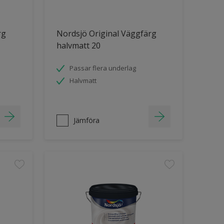
rg
Nordsjö Original Väggfärg
halvmatt 20
Passar flera underlag
Halvmatt
Jämföra