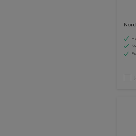
Trädgårdsskjul
Träpanel inomhus
Nords
UPVC Plast
He
Utemöbler
S
Vägg inomhus
Ex
Ytterdörr
Övriga inomhusytor