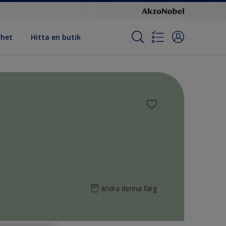
rhet
Hitta en butik
ändra denna färg