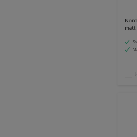
Puts och betong
Nords
Räcken
matt 
Skåp
Småmöbler
S
Ma
Snickeri, list och trädetaljer
Staket
Tak inomhus
Tapet
Tegel
Terrass
Trappa
Trä
Trä panel