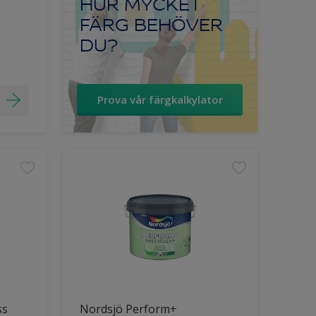
HUR MYCKET
FÄRG BEHÖVER
DU?
Prova vår färgkalkylator
ss
Nordsjö Perform+