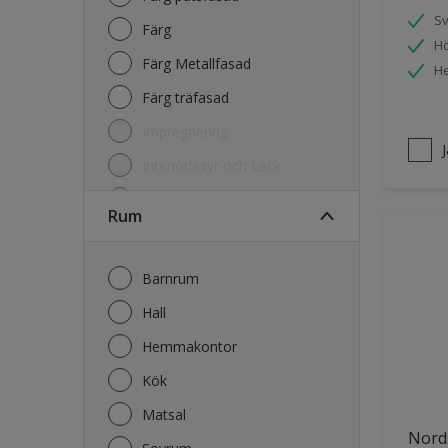
S
Färg
Hö
Färg Metallfasad
He
Färg träfasad
Impregnering
Interiörlasyr och Lack
Kulörkarta
Rum
Lasyr och Olja Trä
Lim
Barnrum
Primer
Hall
Rengöring
Hemmakontor
Kök
Matsal
Nord