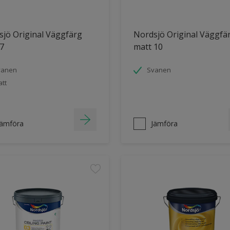
jö Original Väggfärg
Nordsjö Original Väggfä
7
matt 10
vanen
Svanen
tt
Jämföra
Jämföra