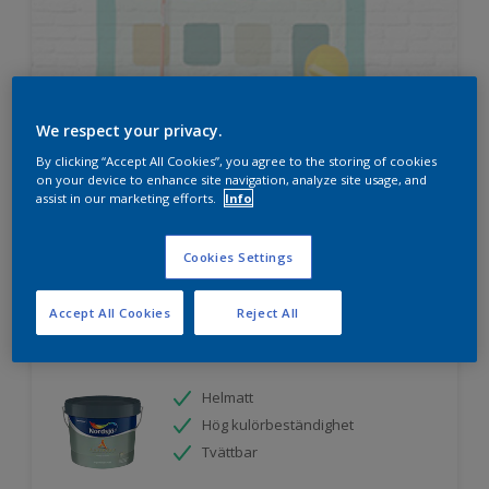
HUR MYCKET FÄRG BEHÖVER DU?
We respect your privacy.
By clicking “Accept All Cookies”, you agree to the storing of cookies
on your device to enhance site navigation, analyze site usage, and
assist in our marketing efforts.
Info
Prova vår färgkalkylator
Cookies Settings
Accept All Cookies
Reject All
Nordsjö Ambiance Superfinish Matt
snickerifärg
Helmatt
Hög kulörbeständighet
Tvättbar