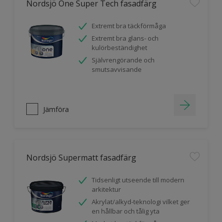
Nordsjö One Super Tech fasadfärg
Extremt bra täckförmåga
Extremt bra glans- och
kulörbeständighet
Självrengörande och
smutsavvisande
Jämföra
Nordsjö Supermatt fasadfärg
Tidsenligt utseende till modern
arkitektur
Akrylat/alkyd-teknologi vilket ger
en hållbar och tålig yta