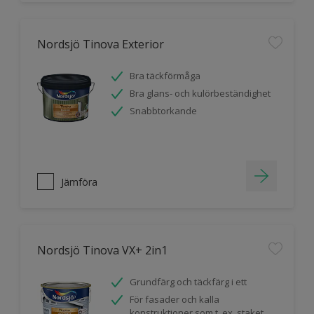
Nordsjö Tinova Exterior
Bra täckförmåga
Bra glans- och kulörbeständighet
Snabbtorkande
Jämföra
Nordsjö Tinova VX+ 2in1
Grundfärg och täckfärg i ett
För fasader och kalla
konstruktioner som t. ex. staket