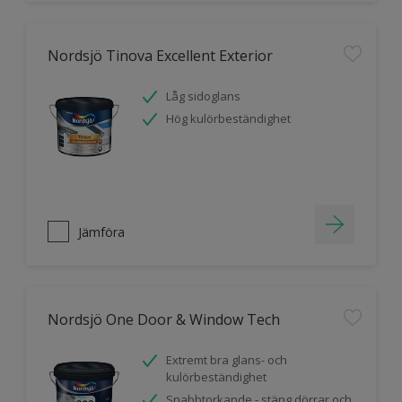
Nordsjö Tinova Excellent Exterior
Låg sidoglans
Hög kulörbeständighet
Jämföra
Nordsjö One Door & Window Tech
Extremt bra glans- och
kulörbeständighet
Snabbtorkande - stäng dörrar och