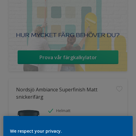
HUR MYCKET FÄRG BEHÖVER DU?
Prova vår färgkalkylator
Nordsjö Ambiance Superfinish Matt
snickerifärg
Helmatt
Hög kulörbeständighet
Tvättbar
We respect your privacy.