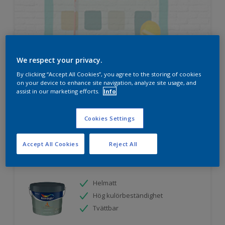
HUR MYCKET FÄRG BEHÖVER DU?
We respect your privacy.
By clicking “Accept All Cookies”, you agree to the storing of cookies
on your device to enhance site navigation, analyze site usage, and
assist in our marketing efforts.
Info
Prova vår färgkalkylator
Cookies Settings
Accept All Cookies
Reject All
Nordsjö Ambiance Superfinish Matt
snickerifärg
Helmatt
Hög kulörbeständighet
Tvättbar