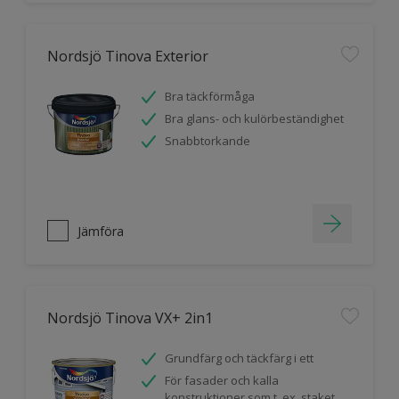
Nordsjö Tinova Exterior
Bra täckförmåga
Bra glans- och kulörbeständighet
Snabbtorkande
Jämföra
Nordsjö Tinova VX+ 2in1
Grundfärg och täckfärg i ett
För fasader och kalla
konstruktioner som t. ex. staket