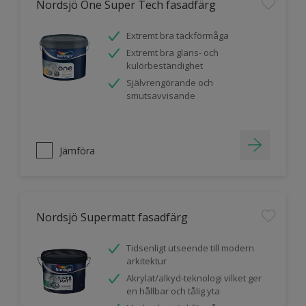
Nordsjö One Super Tech fasadfärg
Extremt bra täckförmåga
Extremt bra glans- och
kulörbeständighet
Självrengörande och
smutsavvisande
Jämföra
Nordsjö Supermatt fasadfärg
Tidsenligt utseende till modern
arkitektur
Akrylat/alkyd-teknologi vilket ger
en hållbar och tålig yta