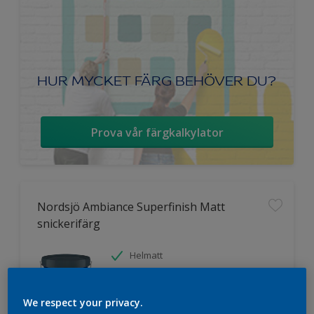
HUR MYCKET FÄRG BEHÖVER DU?
Prova vår färgkalkylator
Nordsjö Ambiance Superfinish Matt
snickerifärg
Helmatt
Hög kulörbeständighet
Tvättbar
We respect your privacy.