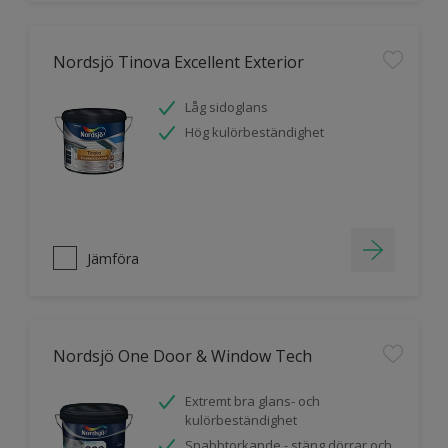
Nordsjö Tinova Excellent Exterior
Låg sidoglans
Hög kulörbeständighet
Jämföra
Nordsjö One Door & Window Tech
Extremt bra glans- och
kulörbeständighet
Snabbtorkande - stäng dörrar och