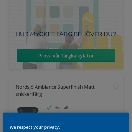
HUR MYCKET FÄRG BEHÖVER DU?
Prova vår färgkalkylator
Nordsjö Ambiance Superfinish Matt
snickerifärg
Helmatt
Hög kulörbeständighet
Tvättbar
We respect your privacy.