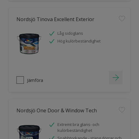
Nordsjö Tinova Excellent Exterior
Låg sidoglans
Hög kulörbeständighet
Jämföra
Nordsjö One Door & Window Tech
Extremt bra glans- och
kulörbeständighet
Snabbtorkande - stäng dörrar och