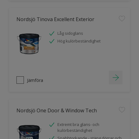
Nordsjö Tinova Excellent Exterior
Låg sidoglans
Hög kulörbeständighet
Jämföra
Nordsjö One Door & Window Tech
Extremt bra glans- och
kulörbeständighet
Snabbtorkande - stäng dörrar och