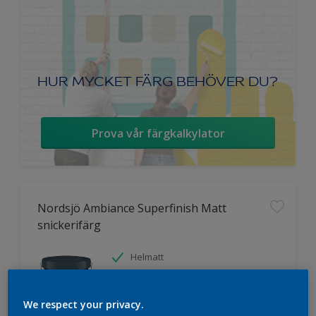
HUR MYCKET FÄRG BEHÖVER DU?
Prova vår färgkalkylator
Nordsjö Ambiance Superfinish Matt
snickerifärg
Helmatt
Hög kulörbeständighet
Tvättbar
We respect your privacy.