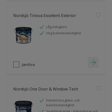
Nordsjö Tinova Excellent Exterior
Låg sidoglans
Hög kulörbeständighet
Jämföra
Nordsjö One Door & Window Tech
Extremt bra glans- och
kulörbeständighet
Snabbtorkande - stäng dörrar och