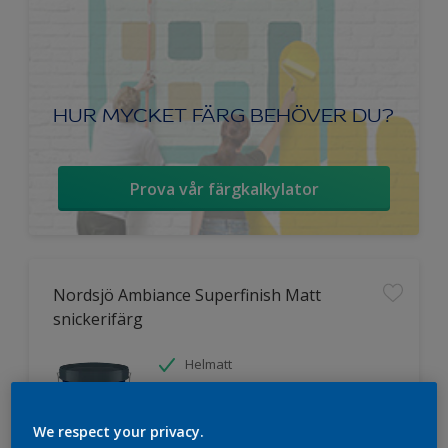
HUR MYCKET FÄRG BEHÖVER DU?
Prova vår färgkalkylator
Nordsjö Ambiance Superfinish Matt
snickerifärg
Helmatt
Hög kulörbeständighet
Tvättbar
We respect your privacy.