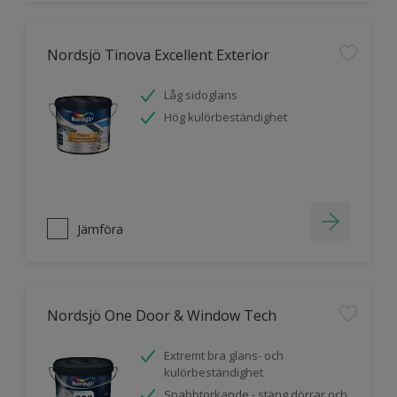
Nordsjö Tinova Excellent Exterior
Låg sidoglans
Hög kulörbeständighet
Jämföra
Nordsjö One Door & Window Tech
Extremt bra glans- och
kulörbeständighet
Snabbtorkande - stäng dörrar och