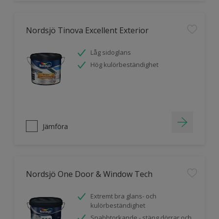
Nordsjö Tinova Excellent Exterior
Låg sidoglans
Hög kulörbeständighet
Jämföra
Nordsjö One Door & Window Tech
Extremt bra glans- och
kulörbeständighet
Snabbtorkande - stäng dörrar och