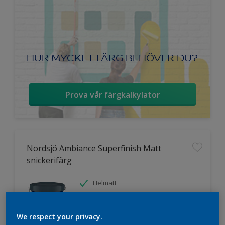
HUR MYCKET FÄRG BEHÖVER DU?
Prova vår färgkalkylator
Nordsjö Ambiance Superfinish Matt
snickerifärg
Helmatt
Hög kulörbeständighet
Tvättbar
We respect your privacy.