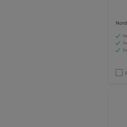
Trädgårdsskjul
Träpanel inomhus
Nords
UPVC Plast
He
Utemöbler
S
Vägg inomhus
Ex
Ytterdörr
Övriga inomhusytor