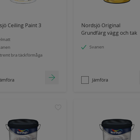
jö Ceiling Paint 3
Nordsjö Original
Grundfärg vägg och tak
lmatt
Svanen
vanen
tremt bra täckförmåga
Jämföra
Jämföra