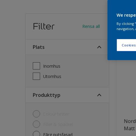
We respe
Hitt
Filter
By clicking
Rensa all
navigation, 
32
Produk
Cookies
Plats
Inomhus
Utomhus
Produkttyp
Colour tester
Nord
Filler & Spackel
Matt
Fãrg putsfasad