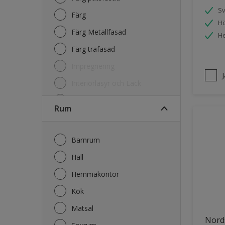
S
Färg
Hö
Färg Metallfasad
He
Färg träfasad
Impregnering
Interiörlasyr och Lack
Kulörkarta
Rum
Lasyr och Olja Trä
Lim
Barnrum
Primer
Hall
Rengöring
Hemmakontor
Kök
Matsal
Nord