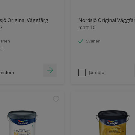
jö Original Väggfärg
Nordsjö Original Väggfä
7
matt 10
vanen
Svanen
tt
Jämföra
Jämföra