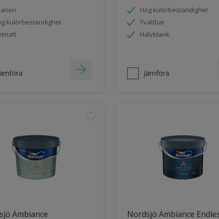
vanen
Hög kulörbeständighet
g kulörbeständighet
Tvättbar
lmatt
Halvblank
Jämföra
Jämföra
sjö Ambiance
Nordsjö Ambiance Endle