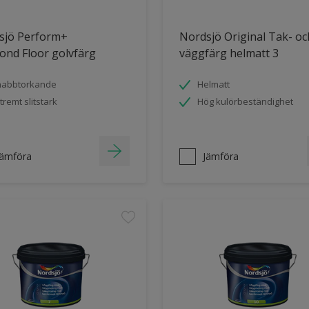
sjö Perform+
Nordsjö Original Tak- oc
ond Floor golvfärg
väggfärg helmatt 3
nabbtorkande
Helmatt
tremt slitstark
Hög kulörbeständighet
Jämföra
Jämföra