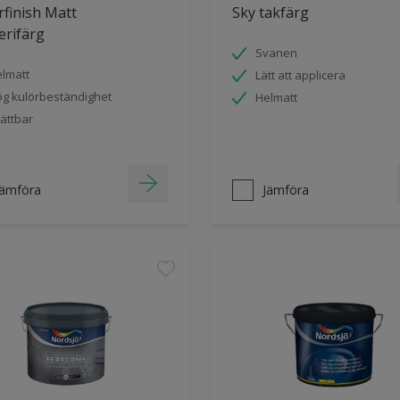
finish Matt
Sky takfärg
erifärg
Svanen
lmatt
Lätt att applicera
g kulörbeständighet
Helmatt
ättbar
Jämföra
Jämföra