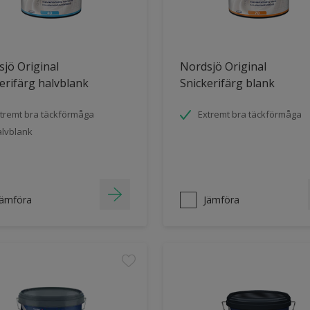
jö Original
Nordsjö Original
erifärg halvblank
Snickerifärg blank
tremt bra täckförmåga
Extremt bra täckförmåga
lvblank
Jämföra
Jämföra