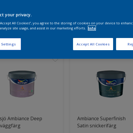
ct your privacy.
a produkterna för ditt projekt
 “Accept All Cookies”, you agree to the storing of cookies on your device to enhanc
analyze site usage, and assist in our marketing efforts.
Info
t hittade
 Settings
Accept All Cookies
Rej
sjö Ambiance Deep
Ambiance Superfinish
 väggfärg
Satin snickerifärg