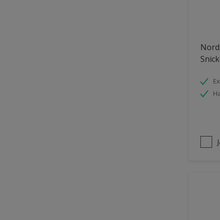
Nords
Snick
Ex
Ha