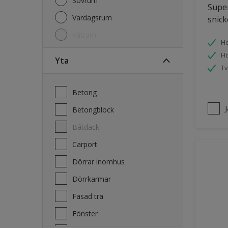
Sovrum
Super
Vardagsrum
snick
Våtrum
He
Hö
Yta
Tv
Betong
Betongblock
Båtdäck
Carport
Dörrar inomhus
Dörrkarmar
Fasad trä
Fönster