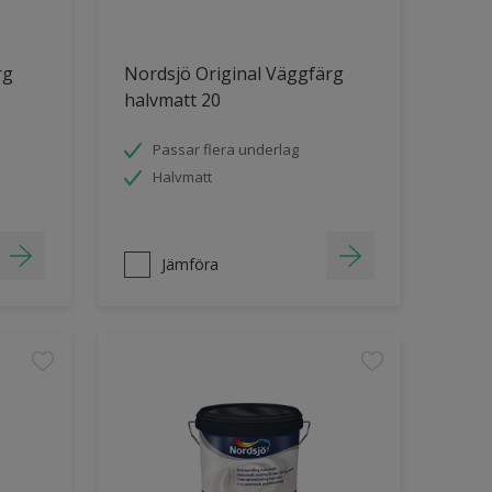
rg
Nordsjö Original Väggfärg
halvmatt 20
Passar flera underlag
Halvmatt
Jämföra