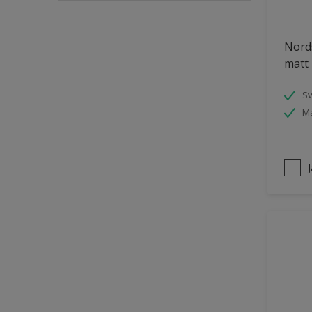
Puts och betong
Nords
Räcken
matt 
Skåp
Småmöbler
S
Ma
Snickeri, list och trädetaljer
Staket
Tak inomhus
Tapet
Tegel
Terrass
Trappa
Trä
Trä panel