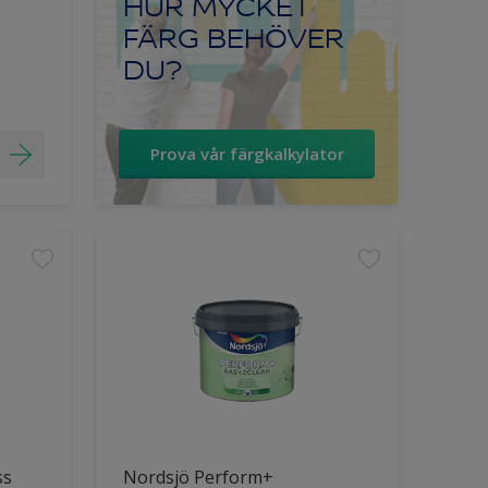
HUR MYCKET
FÄRG BEHÖVER
DU?
Prova vår färgkalkylator
ss
Nordsjö Perform+