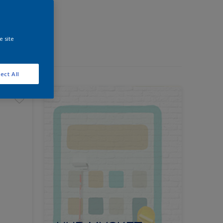
e site
ect All