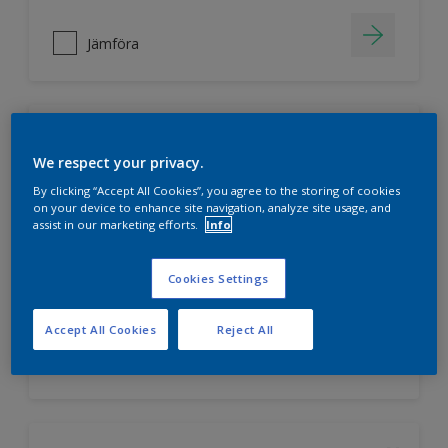
Jämföra
Nordsjö Ambiance Superfinish Matt
We respect your privacy.
snickerifärg
By clicking “Accept All Cookies”, you agree to the storing of cookies
on your device to enhance site navigation, analyze site usage, and
Helmatt
assist in our marketing efforts.
Info
Hög kulörbeständighet
Tvättbar
Cookies Settings
Accept All Cookies
Reject All
Jämföra