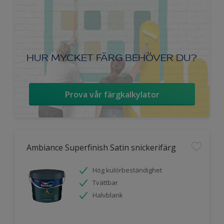
HUR MYCKET FÄRG BEHÖVER DU?
Prova vår färgkalkylator
Ambiance Superfinish Satin snickerifärg
Hög kulörbeständighet
Tvättbar
Halvblank