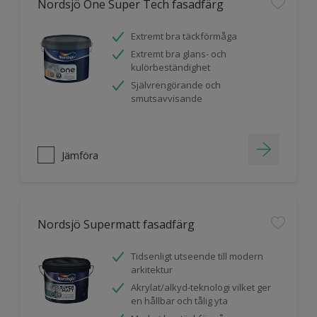
Nordsjö One Super Tech fasadfärg
Extremt bra täckförmåga
Extremt bra glans- och
kulörbeständighet
Självrengörande och
smutsavvisande
Jämföra
Nordsjö Supermatt fasadfärg
Tidsenligt utseende till modern
arkitektur
Akrylat/alkyd-teknologi vilket ger
en hållbar och tålig yta