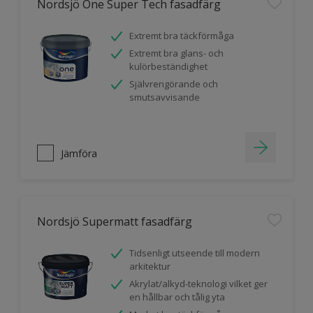
Nordsjö One Super Tech fasadfärg
Extremt bra täckförmåga
Extremt bra glans- och
kulörbeständighet
Självrengörande och
smutsavvisande
Jämföra
Nordsjö Supermatt fasadfärg
Tidsenligt utseende till modern
arkitektur
Akrylat/alkyd-teknologi vilket ger
en hållbar och tålig yta