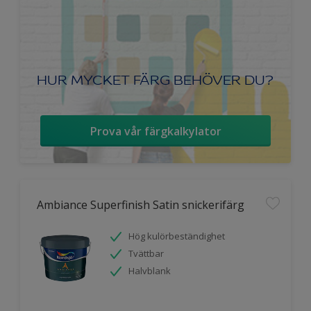
HUR MYCKET FÄRG BEHÖVER DU?
Prova vår färgkalkylator
Ambiance Superfinish Satin snickerifärg
Hög kulörbeständighet
Tvättbar
Halvblank