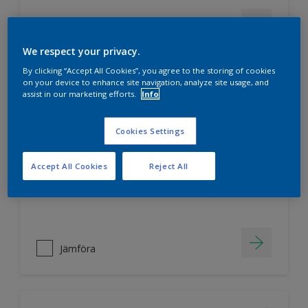
Jämföra
We respect your privacy.
By clicking “Accept All Cookies”, you agree to the storing of cookies
on your device to enhance site navigation, analyze site usage, and
assist in our marketing efforts.
Info
Nordsjö Ambiance Superfinish Matt
snickerifärg
Cookies Settings
Helmatt
Hög kulörbeständighet
Accept All Cookies
Reject All
Tvättbar
Jämföra