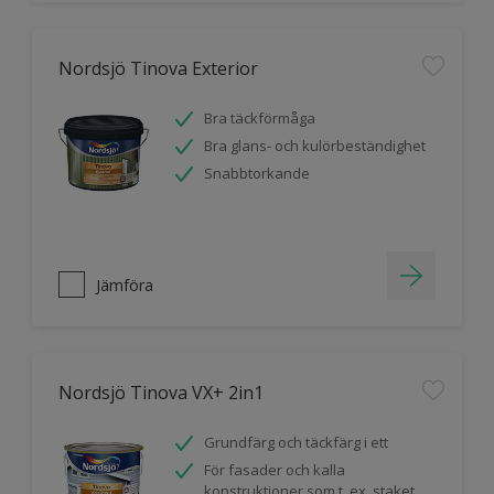
Nordsjö Tinova Exterior
Bra täckförmåga
Bra glans- och kulörbeständighet
Snabbtorkande
Jämföra
Nordsjö Tinova VX+ 2in1
Grundfärg och täckfärg i ett
För fasader och kalla
konstruktioner som t. ex. staket