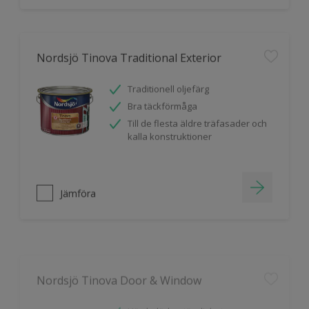
Nordsjö Tinova Traditional Exterior
Traditionell oljefärg
Bra täckförmåga
Till de flesta äldre träfasader och
kalla konstruktioner
Jämföra
Nordsjö Tinova Door & Window
Hög kulörbeständighet
Snabbtorkande