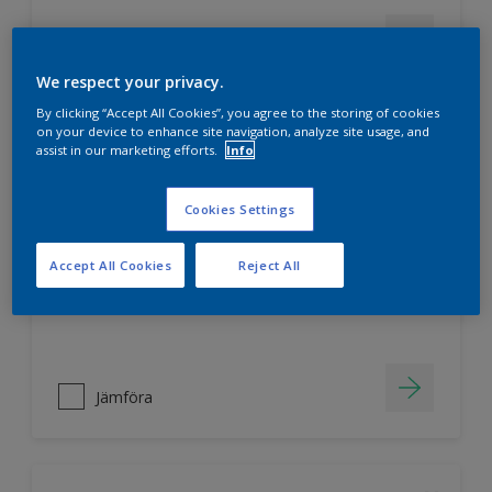
Jämföra
We respect your privacy.
By clicking “Accept All Cookies”, you agree to the storing of cookies
on your device to enhance site navigation, analyze site usage, and
assist in our marketing efforts.
Info
Nordsjö Ambiance Superfinish Matt
snickerifärg
Cookies Settings
Helmatt
Hög kulörbeständighet
Accept All Cookies
Reject All
Tvättbar
Jämföra