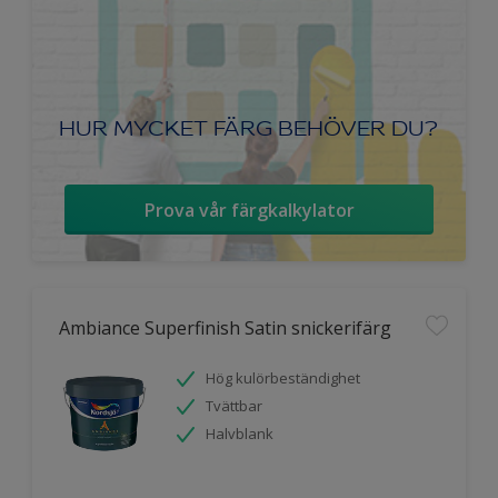
HUR MYCKET FÄRG BEHÖVER DU?
Prova vår färgkalkylator
Ambiance Superfinish Satin snickerifärg
Hög kulörbeständighet
Tvättbar
Halvblank