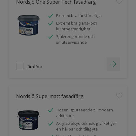
Nordsjö One Super Tech fasadfärg
Extremt bra täckförmåga
Extremt bra glans- och
kulörbeständighet
Självrengörande och
smutsavvisande
Jämföra
Nordsjö Supermatt fasadfärg
Tidsenligt utseende till modern
arkitektur
Akrylat/alkyd-teknologi vilket ger
en hållbar och tålig yta