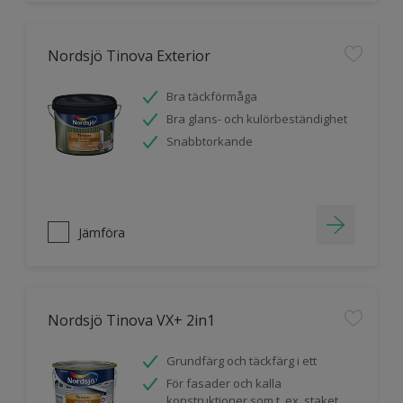
Nordsjö Tinova Exterior
Bra täckförmåga
Bra glans- och kulörbeständighet
Snabbtorkande
Jämföra
Nordsjö Tinova VX+ 2in1
Grundfärg och täckfärg i ett
För fasader och kalla
konstruktioner som t. ex. staket