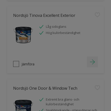
Nordsjö Tinova Excellent Exterior
Låg sidoglans
Hög kulörbeständighet
Jämföra
Nordsjö One Door & Window Tech
Extremt bra glans- och
kulörbeständighet
Snabbtorkande - stäng dörrar och