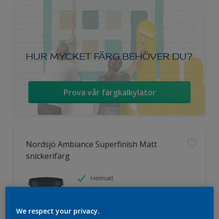
HUR MYCKET FÄRG BEHÖVER DU?
Prova vår färgkalkylator
Nordsjö Ambiance Superfinish Matt
snickerifärg
Helmatt
Hög kulörbeständighet
Tvättbar
We respect your privacy.