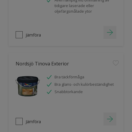
Även lämplig vid ommålning av
tidigare laserade eller
oljefärgsmålade ytor
Jämföra
Nordsjö Tinova Exterior
Bra täckförmåga
Bra glans- och kulörbeständighet
Snabbtorkande
Jämföra